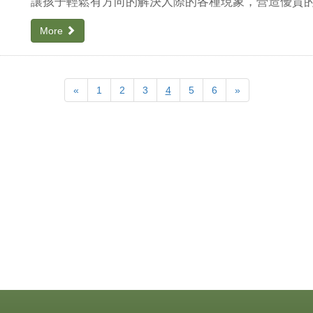
讓孩子輕鬆有方向的解決人際的各種現象，營造優質
More
Previous
Next
«
1
2
3
4
5
6
»