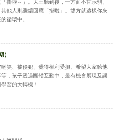
說「掛啦～」。大王聽到後，一方面不甘示弱、
；其他人則繼續回應「掛啦」。雙方就這樣你來
來的循環中。
期）
嘲笑、被侵犯、覺得權利受損、希望大家聽他
等等，孩子透過團體互動中，最有機會展現及誤
與學習的大轉機！