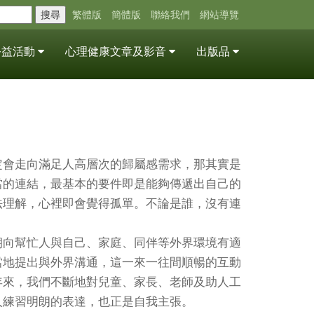
搜尋
繁體版
簡體版
聯絡我們
網站導覽
公益活動
心理健康文章及影音
出版品
定會走向滿足人高層次的歸屬感需求，那其實是
當的連結，最基本的要件即是能夠傳遞出自己的
法理解，心裡即會覺得孤單。不論是誰，沒有連
朝向幫忙人與自己、家庭、同伴等外界環境有適
當地提出與外界溝通，這一來一往間順暢的互動
年來，我們不斷地對兒童、家長、老師及助人工
人練習明朗的表達，也正是自我主張。