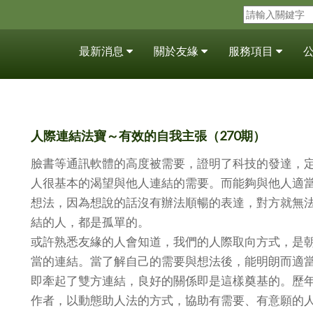
最新消息
關於友緣
服務項目
人際連結法寶～有效的自我主張（270期）
臉書等通訊軟體的高度被需要，證明了科技的發達，
人很基本的渴望與他人連結的需要。而能夠與他人適
想法，因為想說的話沒有辦法順暢的表達，對方就無
結的人，都是孤單的。
或許熟悉友緣的人會知道，我們的人際取向方式，是
當的連結。當了解自己的需要與想法後，能明朗而適
即牽起了雙方連結，良好的關係即是這樣奠基的。歷
作者，以動態助人法的方式，協助有需要、有意願的