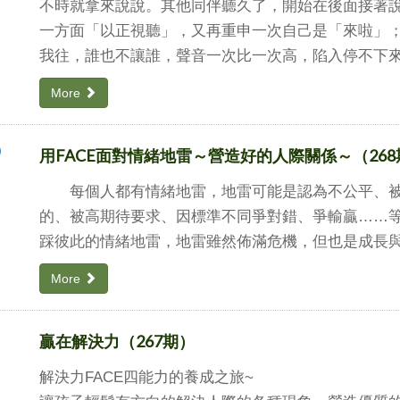
不時就拿來說說。其他同伴聽久了，開始在後面接著
一方面「以正視聽」，又再重申一次自己是「來啦」
我往，誰也不讓誰，聲音一次比一次高，陷入停不下
More
用FACE面對情緒地雷～營造好的人際關係～（268
每個人都有情緒地雷，地雷可能是認為不公平、被
的、被高期待要求、因標準不同爭對錯、爭輸贏……
踩彼此的情緒地雷，地雷雖然佈滿危機，但也是成長
More
贏在解決力（267期）
解決力FACE四能力的養成之旅~