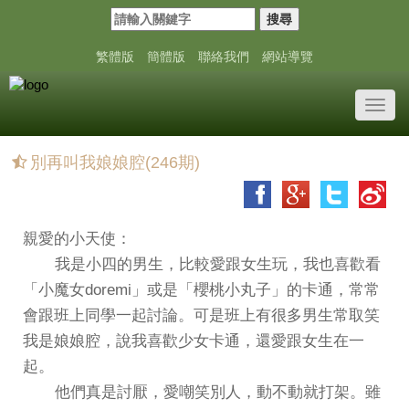
搜尋
繁體版
簡體版
聯絡我們
網站導覽
Toggl
navig
別再叫我娘娘腔(246期)
親愛的小天使：
我是小四的男生，比較愛跟女生玩，我也喜歡看
「小魔女doremi」或是「櫻桃小丸子」的卡通，常常
會跟班上同學一起討論。可是班上有很多男生常取笑
我是娘娘腔，說我喜歡少女卡通，還愛跟女生在一
起。
他們真是討厭，愛嘲笑別人，動不動就打架。雖