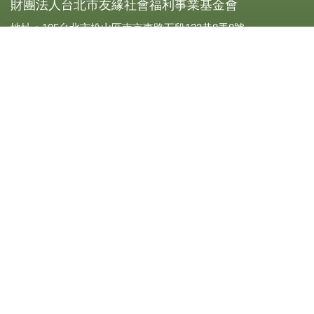
財團法人台北市友緣社會福利事業基金會
地址：105台北市松山區南京東路五段123巷8弄8號
電話：0227693319
傳真：(02)2769-3310
立案字號：北市社四字第一Ｏ八四二號
統一編號：21001906
劃撥帳號：13341909
【FB粉絲團頁】
網站瀏覽人數:249509
Copyright © 2026 財團法人台北市友緣社會福利事業基金會. All
Rights Reserved