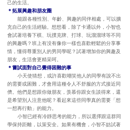
己的生活。
＊拓展興趣和朋友圈
能跟各種性別、年齡、興趣的同伴相處，可以擴
充自己的生活經驗。想想看，除了卡通以外，小智也
會試著培養下棋、玩撲克牌、打球、玩溜溜球等不同
的興趣嗎？班上有没有像你一樣也喜歡輕鬆的分享事
情，懂得尊重別人的男同學呢？試著增加你的興趣及
朋友，生活會更精采呵。
＊嘗試面對自己覺得困難的事
小天使猜想，或許喜歡嘲笑他人的同學有說不出
的需要或困難，才會用這種令人不舒服的方式接近同
儕。他們是想跟你做朋友，羡慕你跟女生談得來，還
是希望別人注意他呢？看起來這些同學真的需要「想
一想再行動」的能力。
小智已經有冷靜思考的能力，所以選擇跟這群同
學保持距離，以策安全。如果有機會，小智不妨試著