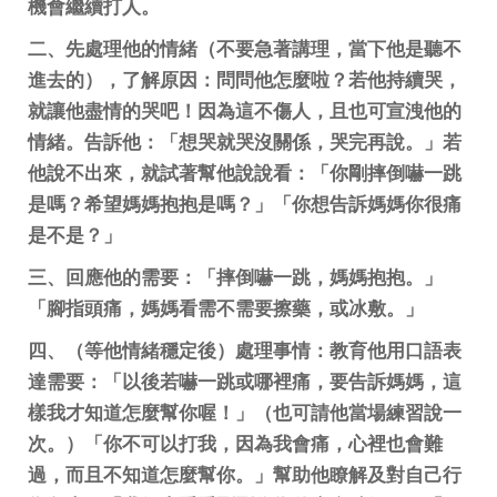
機會繼續打人。
二、先處理他的情緒（不要急著講理，當下他是聽不
進去的），了解原因：問問他怎麼啦？若他持續哭，
就讓他盡情的哭吧！因為這不傷人，且也可宣洩他的
情緒。告訴他：「想哭就哭沒關係，哭完再說。」若
他說不出來，就試著幫他說說看：「你剛摔倒嚇一跳
是嗎？希望媽媽抱抱是嗎？」「你想告訴媽媽你很痛
是不是？」
三、回應他的需要：「摔倒嚇一跳，媽媽抱抱。」
「腳指頭痛，媽媽看需不需要擦藥，或冰敷。」
四、（等他情緒穩定後）處理事情：教育他用口語表
達需要：「以後若嚇一跳或哪裡痛，要告訴媽媽，這
樣我才知道怎麼幫你喔！」（也可請他當場練習說一
次。）「你不可以打我，因為我會痛，心裡也會難
過，而且不知道怎麼幫你。」幫助他瞭解及對自己行