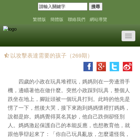
搜尋
繁體版
簡體版
聯絡我們
網站導覽
Toggl
navig
以攻擊表達需要的孩子（269期）
四歲的小政在玩具堆裡玩，媽媽則在一旁邊滑手
機，邊瞄著他在做什麼。突然小政踩到玩具，整個人
跌坐在地上，腳趾頭被一個玩具打到。此時的他先是
愣了一下，然後大哭，接下來跑到媽媽懷裡打媽媽，
說都是妳。媽媽覺得莫名其妙，他自己跌倒卻怪別
人。媽媽激起保護自己的本能反應，也想教育他，就
跟他爭辯起來了：「你自己玩具亂放，怎麼還怪我，