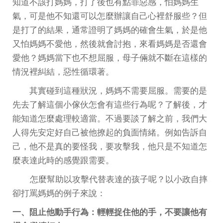
知道不該打媽媽，打了後也有點罪惡感，怕媽媽生
氣，可是他不知還可以怎麼辦讓自己心裡舒服些？但
是打了的結果，通常證明了媽媽的確會生氣，於是他
又怕媽媽不愛他，然後就會討抱，來看媽媽是否還會
愛他？媽媽當下也不想屈服，母子倆就不斷在這樣的
情況裡糾結，惡性循環著。
其實碰到這種狀況，媽媽不需要屈服。需要的是
先去了解這個小傢伙怎會有這些行為呢？了解後，才
能知道怎麼處理較適當。不過要談了解之前，我們大
人得先安定好自己被他撩起的負面情緒。例如告訴自
己，他不是真的要怪我，要攻擊我，他只是不知道怎
麼表達此時的感覺跟需要。
怎麼幫助以攻擊代替表達的孩子呢？以小政自摔
卻打罵媽媽的例子來說：
一、阻止他動手行為：輕輕捉住他的手，不要讓他有