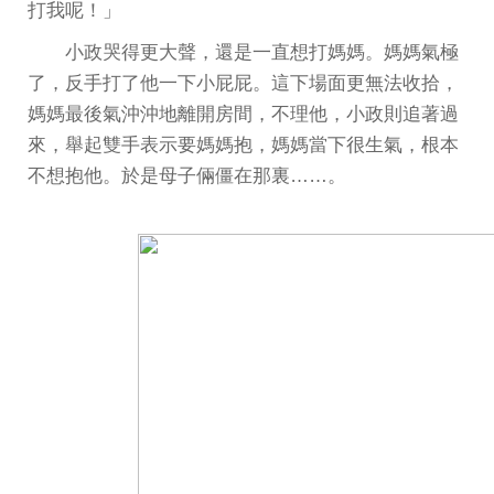
打我呢！」
小政哭得更大聲，還是一直想打媽媽。媽媽氣極
了，反手打了他一下小屁屁。這下場面更無法收拾，
媽媽最後氣沖沖地離開房間，不理他，小政則追著過
來，舉起雙手表示要媽媽抱，媽媽當下很生氣，根本
不想抱他。於是母子倆僵在那裏……。