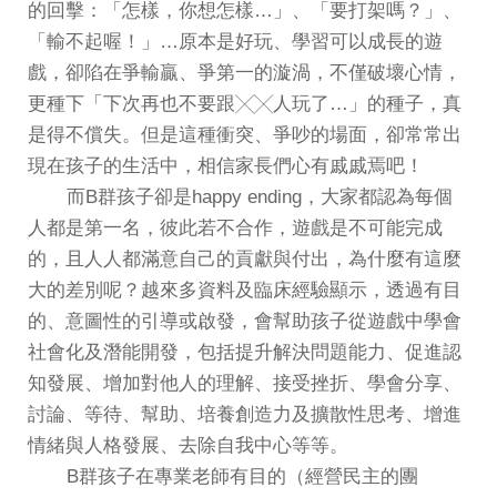
的回擊：「怎樣，你想怎樣…」、「要打架嗎？」、
「輸不起喔！」…原本是好玩、學習可以成長的遊
戲，卻陷在爭輸贏、爭第一的漩渦，不僅破壞心情，
更種下「下次再也不要跟╳╳人玩了…」的種子，真
是得不償失。但是這種衝突、爭吵的場面，卻常常出
現在孩子的生活中，相信家長們心有戚戚焉吧！
而B群孩子卻是happy ending，大家都認為每個
人都是第一名，彼此若不合作，遊戲是不可能完成
的，且人人都滿意自己的貢獻與付出，為什麼有這麼
大的差別呢？越來多資料及臨床經驗顯示，透過有目
的、意圖性的引導或啟發，會幫助孩子從遊戲中學會
社會化及潛能開發，包括提升解決問題能力、促進認
知發展、增加對他人的理解、接受挫折、學會分享、
討論、等待、幫助、培養創造力及擴散性思考、增進
情緒與人格發展、去除自我中心等等。
B群孩子在專業老師有目的（經營民主的團