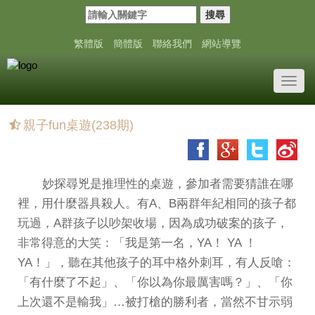
搜尋
繁體版
簡體版
聯絡我們
網站導覽
Toggl
navig
親子fun桌遊(238期)
妙探尋兇是推理性的桌遊，參加者需要猜誰在哪
裡，用什麼器具殺人。有A、B兩群年紀相同的孩子都
玩過，A群孩子以吵架收場，因為成功破案的孩子，
非常得意的大笑：「我是第一名，YA！ YA ！
YA！」，聽在其他孩子的耳中格外刺耳，有人反嗆：
「有什麼了不起」、「你以為你最厲害嗎？」、「你
上次還不是輸我」…被打槍的勝利者，當然不甘示弱