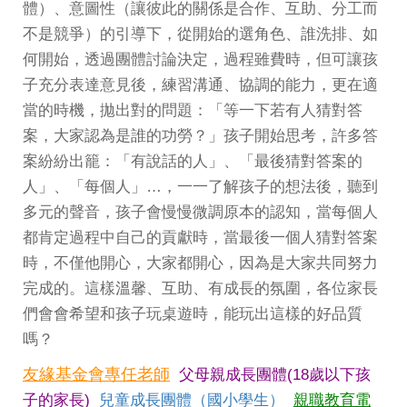
體）、意圖性（讓彼此的關係是合作、互助、分工而
不是競爭）的引導下，從開始的選角色、誰洗排、如
何開始，透過團體討論決定，過程雖費時，但可讓孩
子充分表達意見後，練習溝通、協調的能力，更在適
當的時機，拋出對的問題：「等一下若有人猜對答
案，大家認為是誰的功勞？」孩子開始思考，許多答
案紛紛出籠：「有說話的人」、「最後猜對答案的
人」、「每個人」…，一一了解孩子的想法後，聽到
多元的聲音，孩子會慢慢微調原本的認知，當每個人
都肯定過程中自己的貢獻時，當最後一個人猜對答案
時，不僅他開心，大家都開心，因為是大家共同努力
完成的。這樣溫馨、互助、有成長的氛圍，各位家長
們會會希望和孩子玩桌遊時，能玩出這樣的好品質
嗎？
友緣基金會專任老師
父母親成長團體(18歲以下孩
子的家長)
兒童成長團體（國小學生）
親職教育電