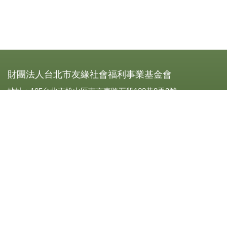
財團法人台北市友緣社會福利事業基金會
地址：105台北市松山區南京東路五段123巷8弄8號
電話：0227693319
傳真：(02)2769-3310
立案字號：北市社四字第一Ｏ八四二號
統一編號：21001906
劃撥帳號：13341909
【FB粉絲團頁】
網站瀏覽人數:249591