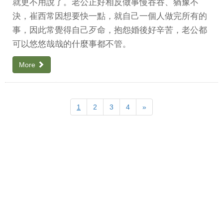
就更不用說了。老公正好相反做事慢吞吞、猶豫不
決，崔西常因想要快一點，就自己一個人做完所有的
事，因此常覺得自己歹命，抱怨婚後好辛苦，老公都
可以悠悠哉哉的什麼事都不管。
More
Next
1
2
3
4
»