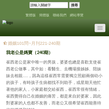
搜尋
繁體版
簡體版
聯絡我們
網站導覽
Toggl
navig
婚姻101問~月刊221-240期
我老公是媽寶（240期）
崔西老公是家中唯一的男孩，婆婆也總是喜歡支使崔
西老公做事，其中如：看醫生、去機場接姊姊、陪妹
妹去相親….，因為這樣崔西常需要獨立照顧兩個幼小
的孩子，有時孩子生病都找不到助手，或星期天他忙
著他的家人，小家庭都交給崔西，崔西常很有情緒，
崔西覺得自己在婚姻的痛苦，都是來自於婆家，因此
對婆家的人也都不友善，而老公又很希望崔西能善待