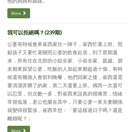
他的媽媽和姊妹。
More
我可以拒絕嗎？(239期)
公婆有時候會來崔西家住一陣子，崔西忙著上班、照
顧孩子又要忙著關照公婆的飲食起居，到了星期週
末，所有住在北部的小姑全家、小叔全家、親戚、朋
友都來探望公婆，吃飯的人加起來都超過十個，有時
候還有幾個人會留到晚餐，他們回家之後，崔西還需
要清潔弄髒了的家，第二天還要上班。偶而一次還可
以忍受，但次數一多，對崔西來說真的很痛苦，情緒
常很低落，老公也樂在其中，只要公婆一來夫妻關係
就變得很緊張，崔西常想：「要這樣過日子嗎？還是
離婚呢？」
More