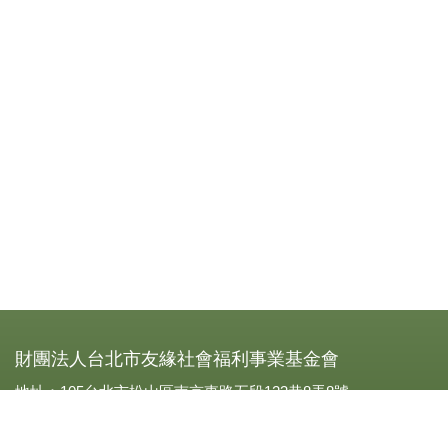
財團法人台北市友緣社會福利事業基金會
地址：105台北市松山區南京東路五段123巷8弄8號
電話：0227693319