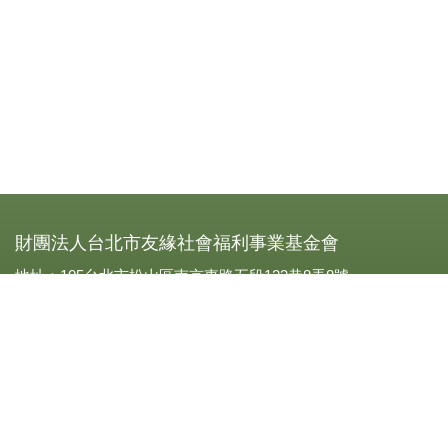
財團法人台北市友緣社會福利事業基金會
地址：105台北市松山區南京東路五段123巷8弄8號
電話：0227693319
傳真：(02)2769-3310
立案字號：北市社四字第一Ｏ八四二號
統一編號：21001906