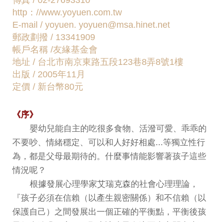
傳真 / 02-27693310
http：//www.yoyuen.com.tw
E-mail / yoyuen. yoyuen@msa.hinet.net
郵政劃撥 / 13341909
帳戶名稱 /友緣基金會
地址 / 台北市南京東路五段123巷8弄8號1樓
出版 / 2005年11月
定價 / 新台幣80元
《序》
嬰幼兒能自主的吃很多食物、活潑可愛、乖乖的
不要吵、情緒穩定、可以和人好好相處...等獨立性行
為，都是父母最期待的。什麼事情能影響著孩子這些
情況呢？
根據發展心理學家艾瑞克森的社會心理理論，
『孩子必須在信賴（以產生親密關係）和不信賴（以
保護自己）之間發展出一個正確的平衡點，平衡後孩