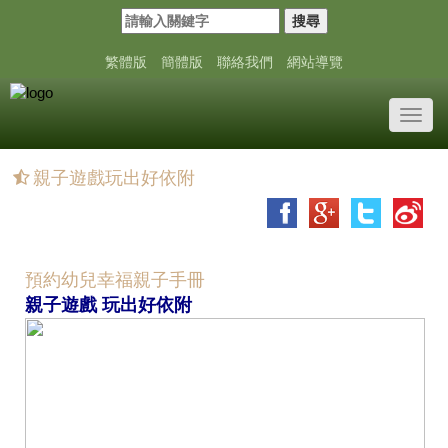
搜尋
繁體版
簡體版
聯絡我們
網站導覽
Toggl
navig
親子遊戲玩出好依附
預約幼兒幸福親子手冊
親子遊戲 玩出好依附