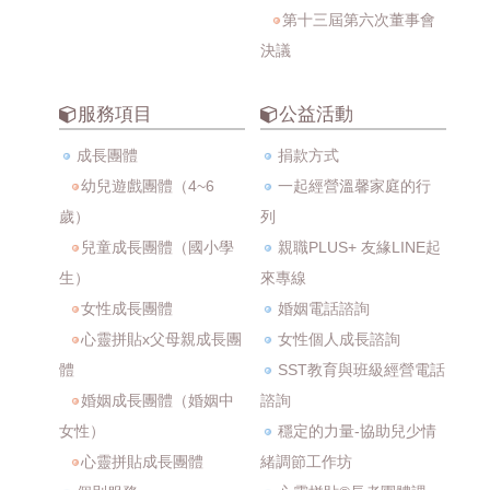
第十三屆第六次董事會
決議
服務項目
公益活動
成長團體
捐款方式
幼兒遊戲團體（4~6
一起經營溫馨家庭的行
歲）
列
兒童成長團體（國小學
親職PLUS+ 友緣LINE起
生）
來專線
女性成長團體
婚姻電話諮詢
心靈拼貼x父母親成長團
女性個人成長諮詢
體
SST教育與班級經營電話
婚姻成長團體（婚姻中
諮詢
女性）
穩定的力量-協助兒少情
心靈拼貼成長團體
緒調節工作坊