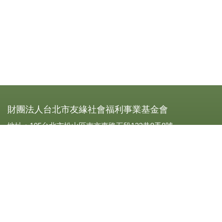
財團法人台北市友緣社會福利事業基金會
地址：105台北市松山區南京東路五段123巷8弄8號
電話：0227693319
傳真：(02)2769-3310
立案字號：北市社四字第一Ｏ八四二號
統一編號：21001906
劃撥帳號：13341909