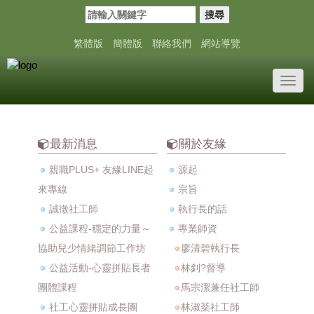
搜尋
繁體版
簡體版
聯絡我們
網站導覽
Toggl
navig
最新消息
關於友緣
親職PLUS+ 友緣LINE起
源起
來專線
宗旨
誠徵社工師
執行長的話
公益課程-穩定的力量～
專業師資
協助兒少情緒調節工作坊
廖清碧執行長
公益活動-心靈拼貼長者
林釗?督導
團體課程
馬宗潔兼任社工師
社工心靈拼貼成長團
林淑棻社工師