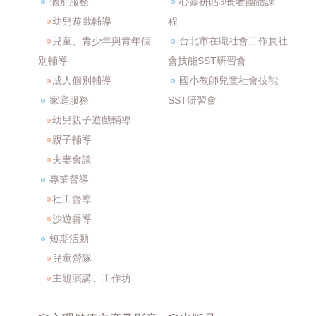
個別服務
心靈拼貼®長者團體課
幼兒遊戲輔導
程
兒童、青少年與青年個
台北市在職社會工作員社
別輔導
會技能SST研習會
成人個別輔導
國小教師兒童社會技能
家庭服務
SST研習會
幼兒親子遊戲輔導
親子輔導
夫妻會談
專業督導
社工督導
沙遊督導
短期活動
兒童營隊
主題演講、工作坊