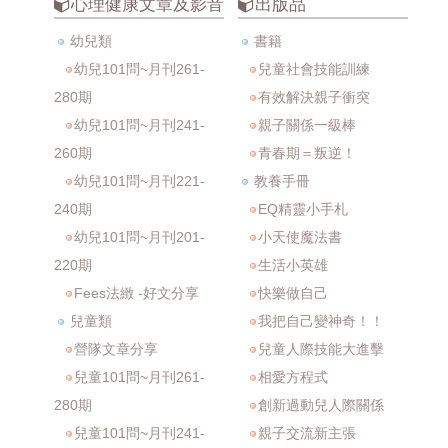
心理健康文章及影音
出版品
幼兒類
書籍
幼兒101問~月刊261-
兒童社會技能訓練
280期
有效解決親子衝突
幼兒101問~月刊241-
親子關係一級棒
260期
青春期＝叛逆！
幼兒101問~月刊221-
教養手冊
240期
EQ精靈小手札
幼兒101問~月刊201-
小天使魔法書
220期
生活小英雄
Fees法緻 -好文分享
快樂做自己
兒童類
我把自己變神奇！！
營隊文章分享
兒童人際技能大進擊
兒童101問~月刊261-
相愛方程式
280期
創新過動兒人際關係
兒童101問~月刊241-
親子交流新主張