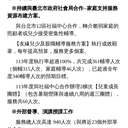
※持續與臺北市政府社會局合作--家庭支持服務
資源布建方案。
與台北市12區社福中心合作，轉介脆弱家庭的
照顧者或兒少接受密集性輔導。
【友緣兒少及親職輔導服務方案】執行成效顯
著，每年提高預算，服務更多個案。
113年度執行率超過100%，共完成361輔導人次
（個輔315人次、家庭輔導46人次），已超過全年
度340輔導人次的預期目標。
113年度與社福中心合作辦理2梯次【兒童成長
團體】（包含暑期營隊與連續八周的週三團體），
服務共60人次。
※外部督導、演講授課工作
服務總人次高達 940人次（與將近23個外部單