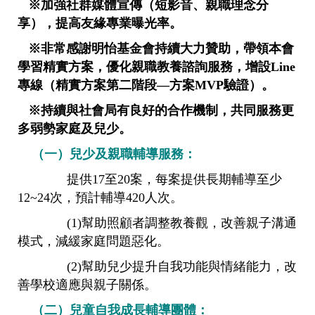
※加強社群媒體宣傳（短影音、親職理念分
享），提高友緣專業曝光率。
※非常感謝明怡基金會持續大力贊助，帶領本會
學習精實方案，優化親職教養諮詢服務，增設Line
專線（精實方案第二階段—方案MVP驗證）。
※持續與社會局有良好的合作機制，共同服務更
多弱勢家庭及兒少。
（一）兒少及親職輔導服務：
提供17至20案，每案提供長期輔導至少
12~24次，預計輔導420人次。
(1)幫助照顧者調整教養觀，改善親子溝通
模式，減緩家庭問題惡化。
(2)幫助兒少提升自我功能與情緒能力，改
善學校適應與親子關係。
（二）兒童自我成長輔導團體：