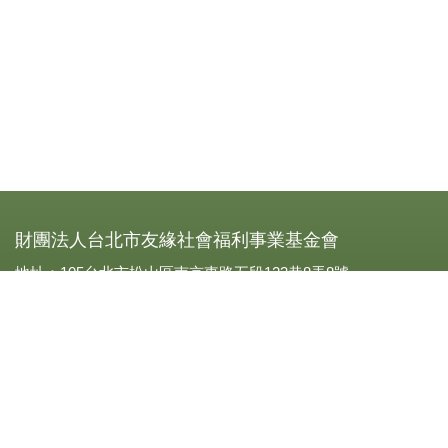
財團法人台北市友緣社會福利事業基金會
地址：105台北市松山區南京東路五段123巷8弄8號
電話：0227693319
傳真：(02)2769-3310
立案字號：北市社四字第一Ｏ八四二號
統一編號：21001906
劃撥帳號：13341909