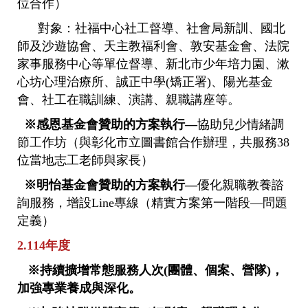
位合作）
對象：社福中心社工督導、社會局新訓、國北
師及沙遊協會、天主教福利會、敦安基金會、法院
家事服務中心等單位督導、新北市少年培力園、漱
心坊心理治療所、誠正中學(矯正署)、陽光基金
會、社工在職訓練、演講、親職講座等。
※感恩基金會贊助的方案執行—
協助兒少情緒調
節工作坊（與彰化市立圖書館合作辦理，共服務38
位當地志工老師與家長）
※明怡基金會贊助的方案執行—
優化親職教養諮
詢服務，增設Line專線（精實方案第一階段—問題
定義）
2.114年度
※持續擴增常態服務人次(團體、個案、營隊)，
加強專業養成與深化。