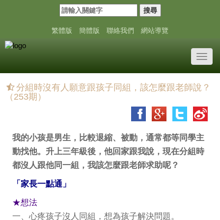
搜尋
繁體版
簡體版
聯絡我們
網站導覽
Toggl
navig
分組時沒有人願意跟孩子同組，該怎麼跟老師說？
（253期）
我的小孩是男生，比較退縮、被動，通常都等同學主
動找他。升上三年級後，他回家跟我說，現在分組時
都沒人跟他同一組，我該怎麼跟老師求助呢？
「家長一點通」
★想法
一、心疼孩子沒人同組，想為孩子解決問題。