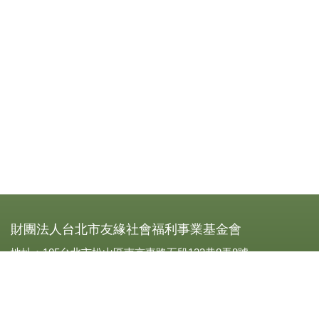
財團法人台北市友緣社會福利事業基金會
地址：105台北市松山區南京東路五段123巷8弄8號
電話：0227693319
傳真：(02)2769-3310